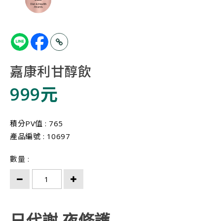
嘉康利甘醇飲
999元
積分PV值 : 765
產品編號 : 10697
數量 :
日代謝 夜修護