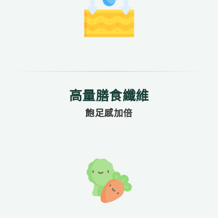
高量膳食纖維
飽足感加倍