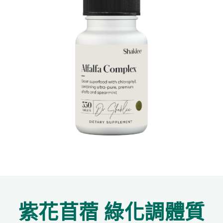
紫花苜蓿 綠化調體質