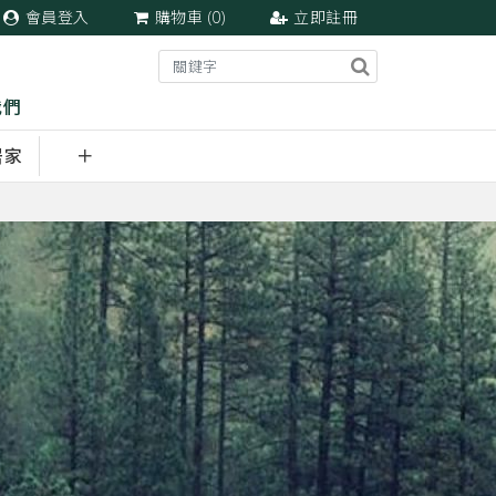
會員登入
購物車 (
0
)
立即註冊
我們
居家
＋
產品套組
周邊商品