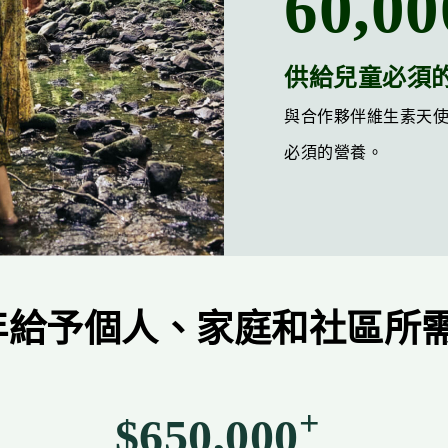
60,00
供給兒童必須
與合作夥伴維生素天使幫
必須的營養。
5年給予個人、家庭和社區所
+
$650,000