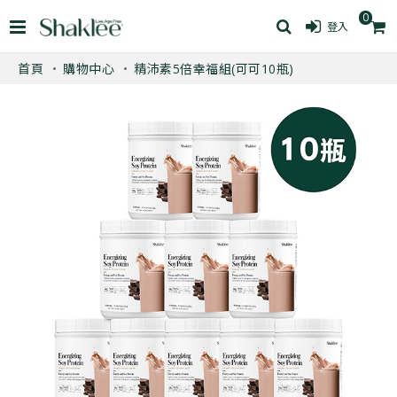
0
登入
首頁
購物中心
精沛素5倍幸福組(可可10瓶)