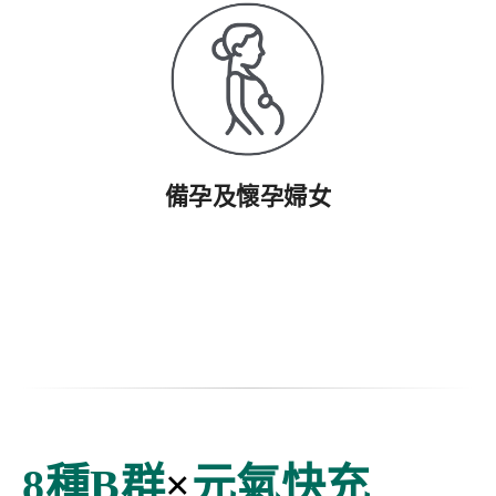
備孕及懷孕婦女
8種B群
×
元氣快充