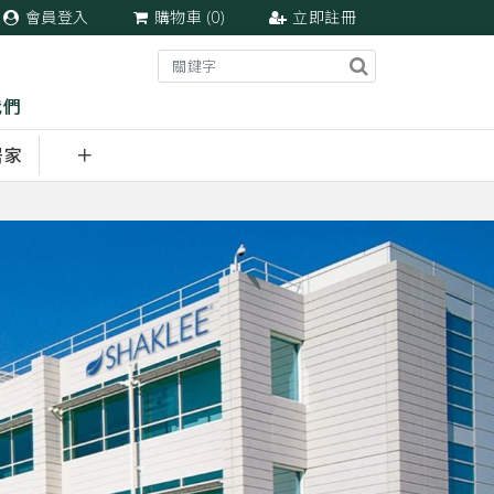
會員登入
購物車 (
0
)
立即註冊
我們
居家
＋
產品套組
周邊商品