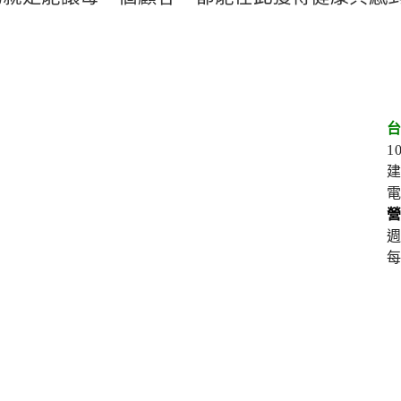
1
建
電
週
每